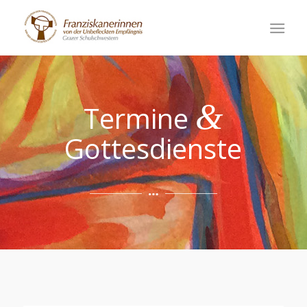
&
Termine
Gottesdienste