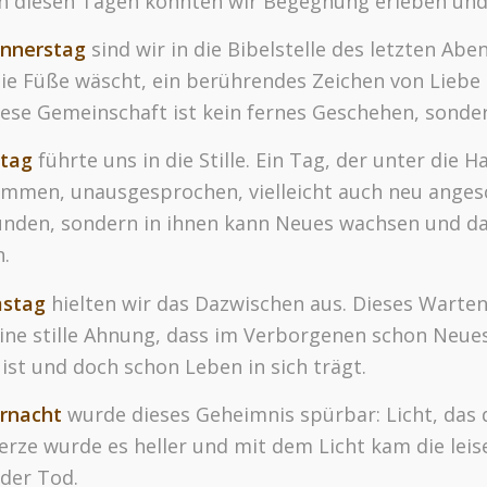
In diesen Tagen konnten wir Begegnung erleben un
nnerstag
sind wir in die Bibelstelle des letzten Ab
ie Füße wäscht, ein berührendes Zeichen von Lieb
iese Gemeinschaft ist kein fernes Geschehen, sonder
itag
führte uns in die Stille. Ein Tag, der unter die
men, unausgesprochen, vielleicht auch neu angesch
nden, sondern in ihnen kann Neues wachsen und das
n.
stag
hielten wir das Dazwischen aus. Dieses Warte
eine stille Ahnung, dass im Verborgenen schon Neue
ist und doch schon Leben in sich trägt.
rnacht
wurde dieses Geheimnis spürbar: Licht, das 
erze wurde es heller und mit dem Licht kam die leise
 der Tod.