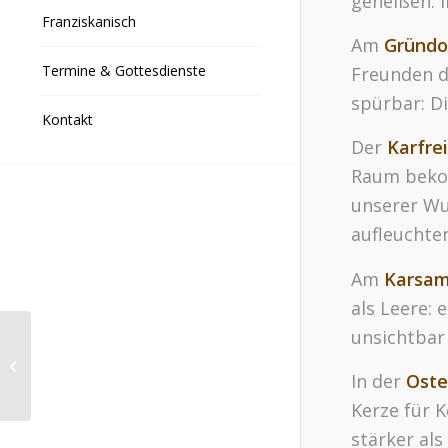
geheißen. 
Franziskanisch
Am
Gründo
Termine & Gottesdienste
Freunden d
spürbar: D
Kontakt
Der
Karfre
Raum bekom
unserer Wu
aufleuchte
Am
Karsam
als Leere: 
unsichtbar 
Aufleben: Auszeit zum
Atem holen und Kraft
In der
Oste
tanken
Kerze für K
stärker als