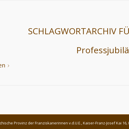
SCHLAGWORTARCHIV FÜ
Professjubil
en
chische Provinz der Franziskanerinnen v.d.U.E., Kaiser-Franz-Josef Kai 1