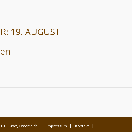
R:
19. AUGUST
äen
6, 8010 Graz, Österreich |
Impressum
|
Kontakt
|