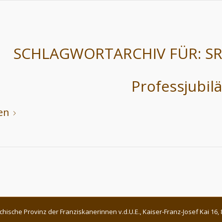
SCHLAGWORTARCHIV FÜR:
S
Professjubil
en
chische Provinz der Franziskanerinnen v.d.U.E., Kaiser-Franz-Josef Kai 1